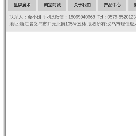
皇牌魔术
淘宝商城
关于我们
产品中心
联系人：金小姐 手机&微信：18069940668 Tel：0579-85201234 
联系我们
地址:浙江省义乌市开元北街105号五楼 版权所有:义乌市煌佳