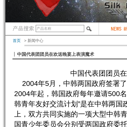
首页
> 新闻中心
中国代表团团员在欢送晚宴上表演魔术
中国代表团团员在
2004年5月，中韩两国政府签署
2004年起，韩国政府每年邀请50
韩青年友好交流计划”是在中韩两国
上，双方共同实施的一项大型中韩
国青少年委员会分别受两国政府委