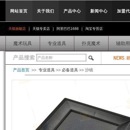
网站首页
关于我们
产品中心
新闻中心
加盟代
天猫旗舰店
|
天猫专卖店
|
阿里巴巴1688
|
淘宝专营店
魔术玩具
专业道具
扑克魔术
辅助用
产品首页
>>
专业道具
>>
必备道具
>> 沙镜