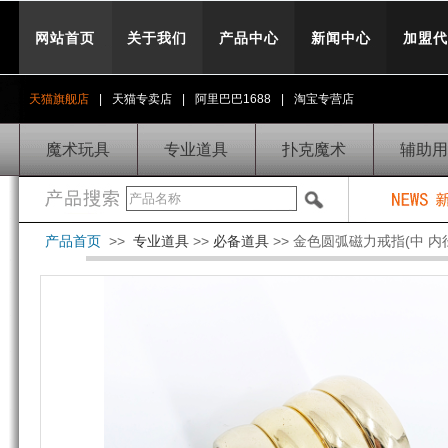
网站首页
关于我们
产品中心
新闻中心
加盟代
天猫旗舰店
|
天猫专卖店
|
阿里巴巴1688
|
淘宝专营店
魔术玩具
专业道具
扑克魔术
辅助用
产品首页
>>
专业道具
>>
必备道具
>> 金色圆弧磁力戒指(中 内径