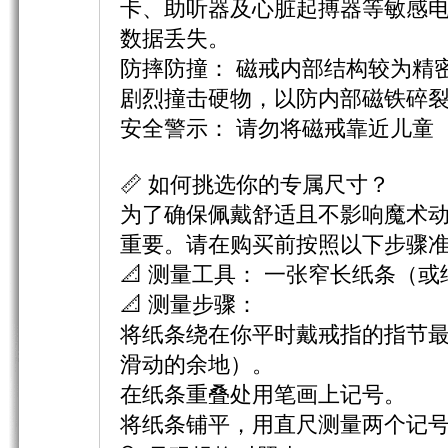
卡、助听器及心脏起搏器等敏感
数据丢失。
防摔防撞：​ 磁戒内部结构较为
剧烈撞击硬物，以防内部磁铁碎
安全警示：​ 请勿将磁戒靠近儿童
📏 如何挑选你的专属尺寸？
为了确保佩戴舒适且不影响魔术
重要。请在购买前按照以下步骤
📐 测量工具：​ 一张窄长纸条
📐 测量步骤：
将纸条绕在你平时戴戒指的指节
滑动的余地）。
在纸条重叠处用笔画上记号。
将纸条铺平，用直尺测量两个记