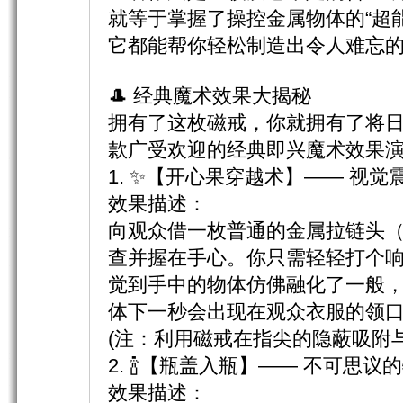
就等于掌握了操控金属物体的“超
它都能帮你轻松制造出令人难忘
🎩 经典魔术效果大揭秘
拥有了这枚磁戒，你就拥有了将
款广受欢迎的经典即兴魔术效果
1. ✨【开心果穿越术】—— 视
效果描述：​
向观众借一枚普通的金属拉链头
查并握在手心。你只需轻轻打个
觉到手中的物体仿佛融化了一般
体下一秒会出现在观众衣服的领
(注：利用磁戒在指尖的隐蔽吸附
2. 🍾【瓶盖入瓶】—— 不可思议
效果描述：