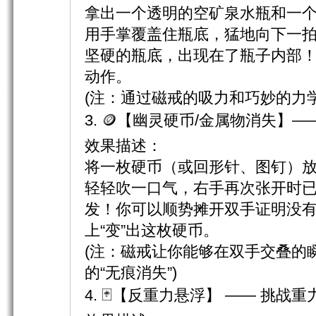
拿出一个透明的空矿泉水瓶和一
用手掌覆盖住瓶底，猛地向下一
坚硬的瓶底，出现在了瓶子内部
动作。
(注：通过磁戒的吸力和巧妙的力
3. 🪙【幽灵硬币/金属物消失】
效果描述：
将一枚硬币（或回形针、图钉）
轻轻吹一口气，右手再次张开时
发！你可以顺势摊开双手证明没
上“变”出这枚硬币。
(注：磁戒让你能够在双手交叠的
的“无痕消失”)
4. 🃏【反重力悬浮】 —— 挑