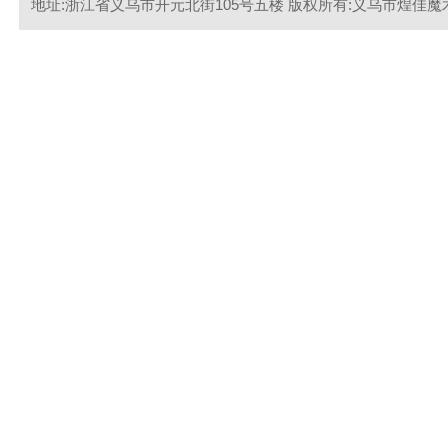
地址:浙江省义乌市开元北街105号五楼 版权所有:义乌市煌佳