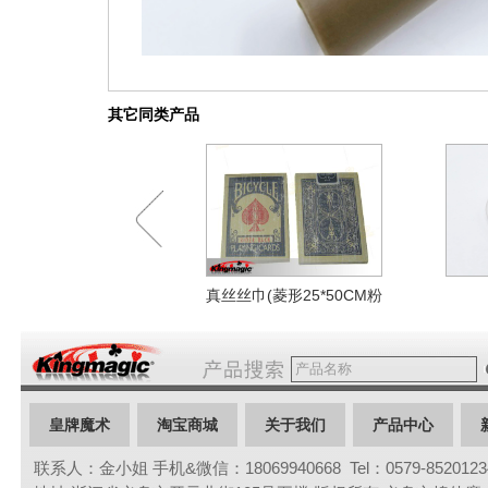
其它同类产品
真丝丝巾(菱形25*50CM粉
红)
皇牌魔术
淘宝商城
关于我们
产品中心
联系人：金小姐 手机&微信：18069940668 Tel：0579-85201234 
联系我们