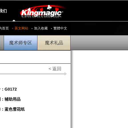
我们
为首页
英文网站
加入收藏
繁體中文
魔术师专区
魔术礼品
< 返回
：G0172
别：辅助用品
称：蓝色雪花纸