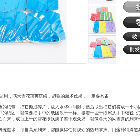
合适用，满天雪花落英缤纷，超强的魔术效果，一定要具备！
色的纸带，把它撕成碎片，放入水杯中润湿，然后取出把它们挤成一个小
中的纸团，就像要把手中的纸团吹干一样。接着一些干纸屑从手中轻轻飞
之而来，成百上千的雪花纸飘满了整个观众席，就像冬天的风雪真的到来
传统魔术，每当高潮到来，都能赢得任何观众的热烈掌声。用这种特殊道