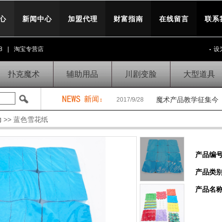
心
新闻中心
加盟代理
财富指南
在线留言
联系
8
|
淘宝专营店
设
扑克魔术
辅助用品
川剧变脸
大型道具
魔术产品教学征集今
2017/9/28
助
>> 蓝色雪花纸
产品编号
产品类
产品名