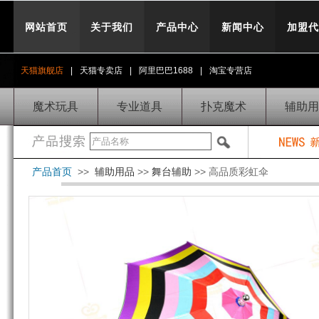
网站首页
关于我们
产品中心
新闻中心
加盟代
天猫旗舰店
|
天猫专卖店
|
阿里巴巴1688
|
淘宝专营店
魔术玩具
专业道具
扑克魔术
辅助用
产品首页
>>
辅助用品
>>
舞台辅助
>> 高品质彩虹伞