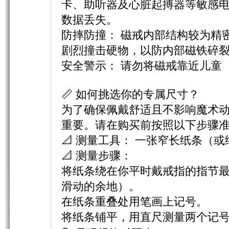
卡、助听器及心脏起搏器等敏感
数据丢失。
防摔防撞：​ 磁戒内部结构较为
剧烈撞击硬物，以防内部磁铁碎
安全警示：​ 请勿将磁戒靠近儿童
📏 如何挑选你的专属尺寸？
为了确保佩戴舒适且不影响魔术
重要。请在购买前按照以下步骤
📐 测量工具：​ 一张窄长纸条
📐 测量步骤：
将纸条绕在你平时戴戒指的指节
滑动的余地）。
在纸条重叠处用笔画上记号。
将纸条铺平，用直尺测量两个记