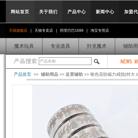
网站首页
关于我们
产品中心
新闻中心
加盟代
天猫旗舰店
|
天猫专卖店
|
阿里巴巴1688
|
淘宝专营店
魔术玩具
专业道具
扑克魔术
辅助用
产品首页
>>
辅助用品
>>
近景辅助
>> 银色花纹磁力戒指(特大 内