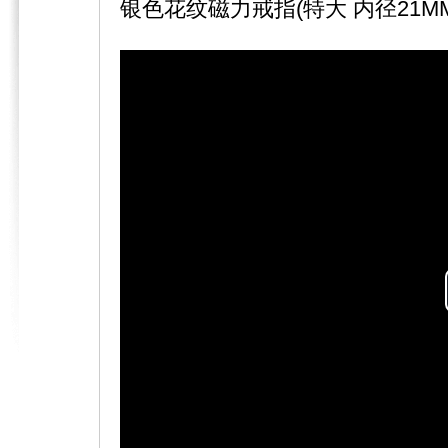
银色花纹磁力戒指(特大 内径21M