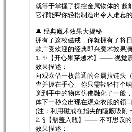
就等于掌握了操控金属物体的“超
它都能帮你轻松制造出令人难忘
🎩 经典魔术效果大揭秘
拥有了这枚磁戒，你就拥有了将
款广受欢迎的经典即兴魔术效果
1. ✨【开心果穿越术】—— 视
效果描述：​
向观众借一枚普通的金属拉链头
查并握在手心。你只需轻轻打个
觉到手中的物体仿佛融化了一般
体下一秒会出现在观众衣服的领
(注：利用磁戒在指尖的隐蔽吸附
2. 🍾【瓶盖入瓶】—— 不可思议
效果描述：