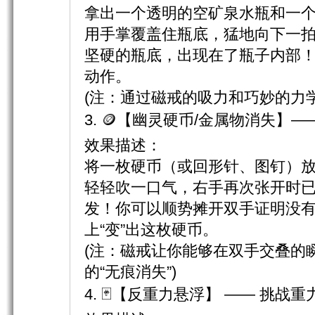
拿出一个透明的空矿泉水瓶和一
用手掌覆盖住瓶底，猛地向下一
坚硬的瓶底，出现在了瓶子内部
动作。
(注：通过磁戒的吸力和巧妙的力
3. 🪙【幽灵硬币/金属物消失】
效果描述：
将一枚硬币（或回形针、图钉）
轻轻吹一口气，右手再次张开时
发！你可以顺势摊开双手证明没
上“变”出这枚硬币。
(注：磁戒让你能够在双手交叠的
的“无痕消失”)
4. 🃏【反重力悬浮】 —— 挑