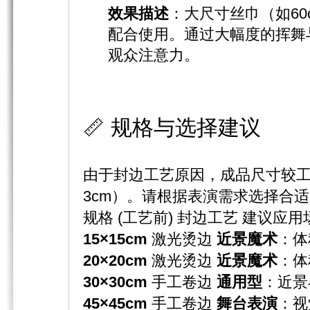
效果描述
：大尺寸丝巾（如6
配合使用。通过大幅度的挥舞
观众注意力。
📏 规格与选择建议
由于封边工艺原因，成品尺寸较工
3cm）。请根据表演需求选择合
规格 (工艺前) 封边工艺 建议应用
15×15cm
​ 激光烫边
近景魔术
：体
20×20cm
​ 激光烫边
近景魔术
：体
30×30cm
​ 手工卷边
通用型
：近景
45×45cm
手工卷边
舞台表演
：视