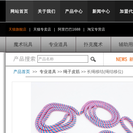
网站首页
关于我们
产品中心
新闻中心
加盟代
天猫旗舰店
|
天猫专卖店
|
阿里巴巴1688
|
淘宝专营店
魔术玩具
专业道具
扑克魔术
辅助用
产品首页
>>
专业道具
>>
绳子皮筋
>> 长绳移结(绳结移位)