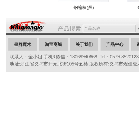
钢缩棒(黑)
皇牌魔术
淘宝商城
关于我们
产品中心
联系人：金小姐 手机&微信：18069940668 Tel：0579-85201234 
联系我们
地址:浙江省义乌市开元北街105号五楼 版权所有:义乌市煌佳