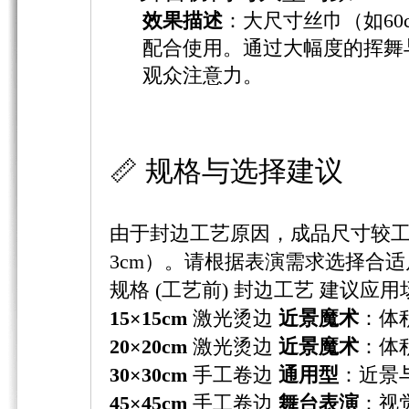
效果描述
：大尺寸丝巾（如6
配合使用。通过大幅度的挥舞
观众注意力。
📏 规格与选择建议
由于封边工艺原因，成品尺寸较工
3cm）。请根据表演需求选择合
规格 (工艺前) 封边工艺 建议应用
15×15cm
​ 激光烫边
近景魔术
：体
20×20cm
​ 激光烫边
近景魔术
：体
30×30cm
​ 手工卷边
通用型
：近景
45×45cm
手工卷边
舞台表演
：视