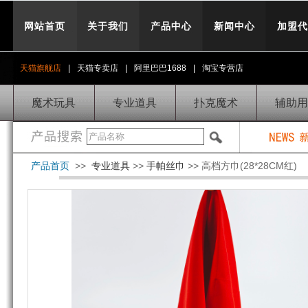
网站首页
关于我们
产品中心
新闻中心
加盟代
天猫旗舰店
|
天猫专卖店
|
阿里巴巴1688
|
淘宝专营店
魔术玩具
专业道具
扑克魔术
辅助用
产品首页
>>
专业道具
>>
手帕丝巾
>> 高档方巾(28*28CM红)